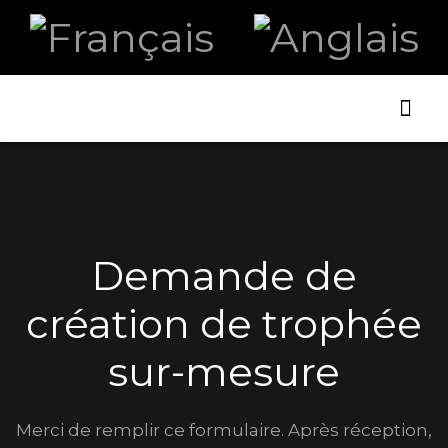
ART ET
LA B
Demande de
création de trophée
sur-mesure
Merci de remplir ce formulaire. Après réception,