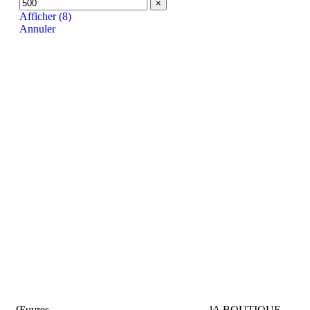
×
Afficher
(
8
)
Annuler
Œuvres
lA BOUTIQUE