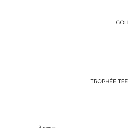
GOLF
TROPHÉE TEE, 
À propos