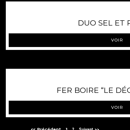
DUO SEL ET 
VOIR
FER BOIRE “LE D
VOIR
<< Précédent
1
2
Suivant >>