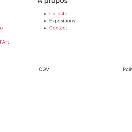
À propos
L'artiste
Expositions
co
Contact
'Art
t
CGV
Poli