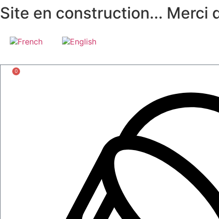
Skip
Site en construction... Merci
to
content
0