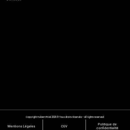
Copyright Hubert Privé 2026 © Tous droits réservés - All rights reserved.
Politique de
Mentions Légales
CGV
confidentialité