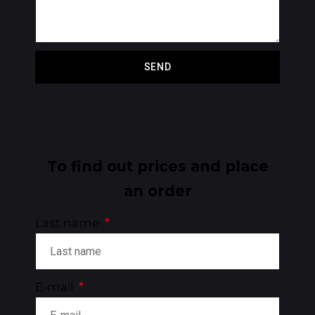
SEND
To find out prices and place
an order
Last name
E-mail