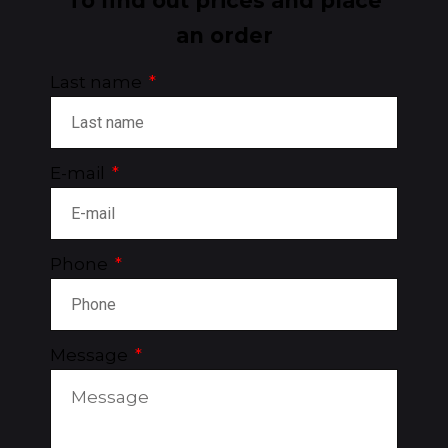
To find out prices and place
an order
Last name
E-mail
Phone
Message