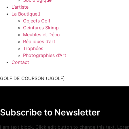
Sociologique
L’artiste
La Boutique
Objects Golf
Ceintures Skimp
Meubles et Déco
Répliques d’art
Trophées
Photographies d’Art
Contact
GOLF DE COURSON (UGOLF)
Subscribe to Newsletter
I am text block. Click edit button to change this text. Lor