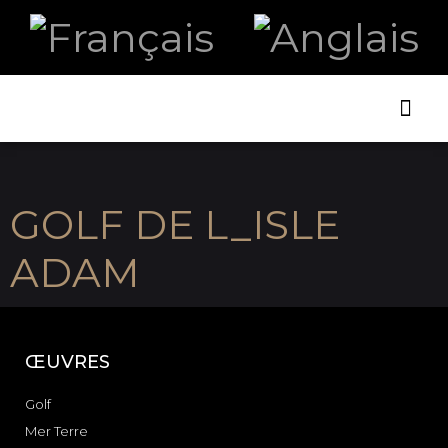
ART ET
LA B
GOLF DE L_ISLE
ADAM
ŒUVRES
Golf
Mer Terre