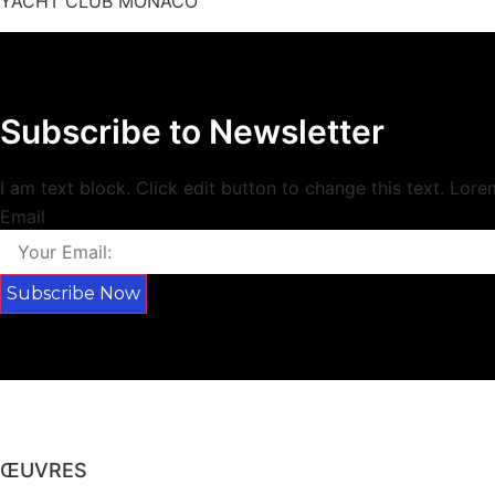
YACHT CLUB MONACO
Subscribe to Newsletter
I am text block. Click edit button to change this text. Lor
Email
Subscribe Now
ŒUVRES