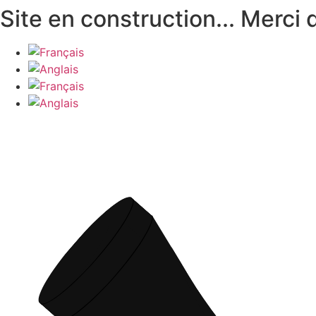
Aller
Site en construction... Merci
au
contenu