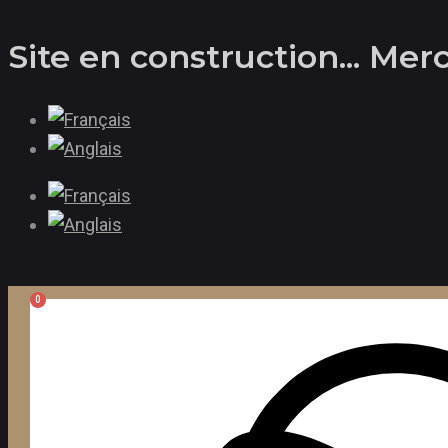
Aller
Site en construction... Me
au
contenu
0