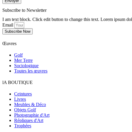
Envoyer
Subscribe to Newsletter
I am text block. Click edit button to change this text. Lorem ipsum dol
Email
Subscribe Now
Œuvres
Golf
Mer Terre
Sociologique
Toutes les œuvres
lA BOUTIQUE
Ceintures
Livres
Meubles & Déco
Objets Golf
Photographie d'Art
Répliques d'Art
Trophées