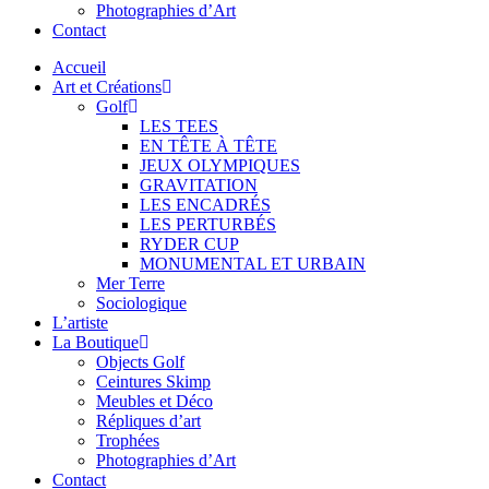
Photographies d’Art
Contact
Accueil
Art et Créations
Golf
LES TEES
EN TÊTE À TÊTE
JEUX OLYMPIQUES
GRAVITATION
LES ENCADRÉS
LES PERTURBÉS
RYDER CUP
MONUMENTAL ET URBAIN
Mer Terre
Sociologique
L’artiste
La Boutique
Objects Golf
Ceintures Skimp
Meubles et Déco
Répliques d’art
Trophées
Photographies d’Art
Contact