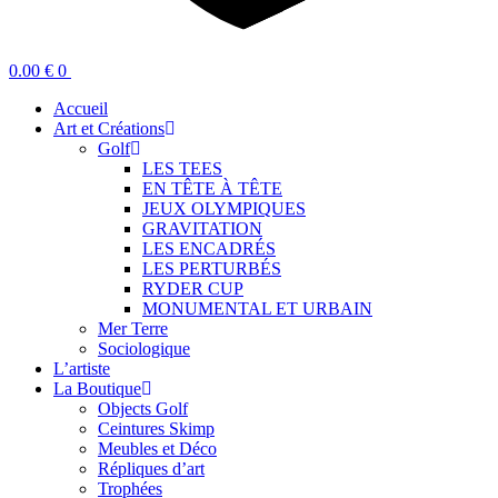
0.00
€
0
Accueil
Art et Créations
Golf
LES TEES
EN TÊTE À TÊTE
JEUX OLYMPIQUES
GRAVITATION
LES ENCADRÉS
LES PERTURBÉS
RYDER CUP
MONUMENTAL ET URBAIN
Mer Terre
Sociologique
L’artiste
La Boutique
Objects Golf
Ceintures Skimp
Meubles et Déco
Répliques d’art
Trophées