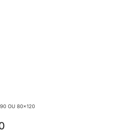
0×90 OU 80×120
0