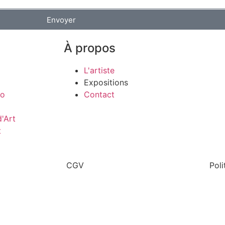
Envoyer
À propos
L'artiste
Expositions
co
Contact
'Art
t
CGV
Poli