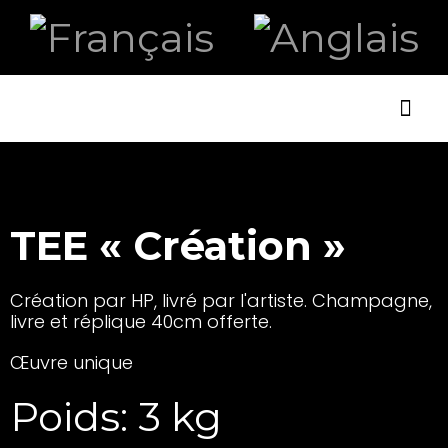
ART ET
LA B
TEE « Création »
Création par HP, livré par l'artiste. Champagne,
livre et réplique 40cm offerte.
Œuvre unique
Poids: 3 kg