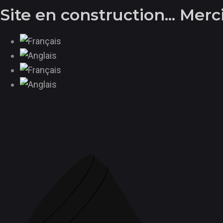
Aller
Site en construction... Mer
au
contenu