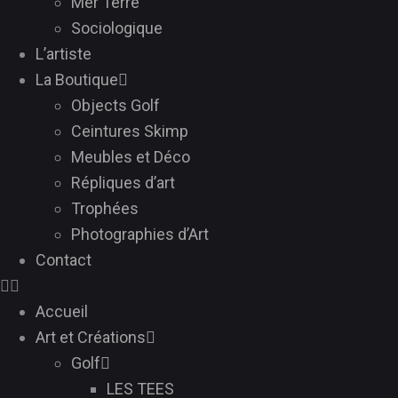
Mer Terre
Sociologique
L’artiste
La Boutique
Objects Golf
Ceintures Skimp
Meubles et Déco
Répliques d’art
Trophées
Photographies d’Art
Contact
Accueil
Art et Créations
Golf
LES TEES