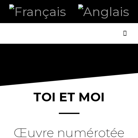
ART ET
LA B
TOI ET MOI
Œuvre numérotée