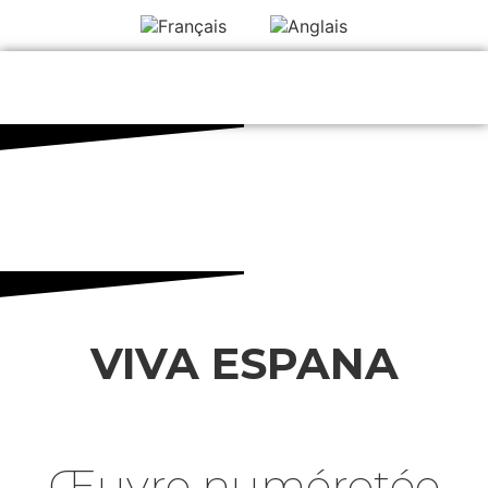
ART
LA
VIVA ESPANA
Œuvre numérotée