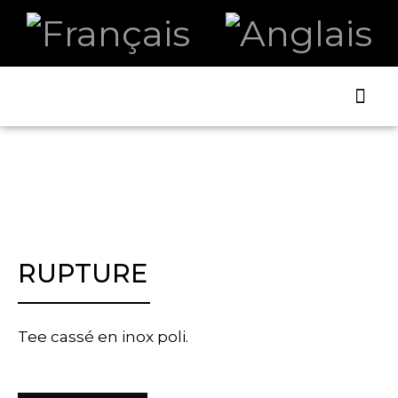
ART ET
LA B
RUPTURE
Tee cassé en inox poli.