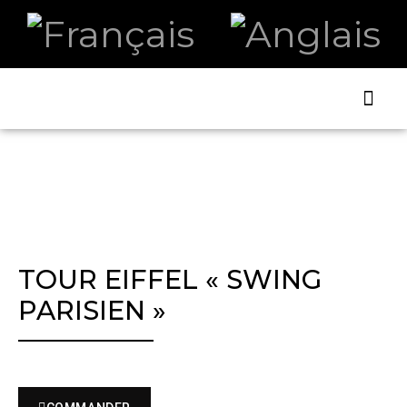
ART ET
LA B
TOUR EIFFEL « SWING
PARISIEN »