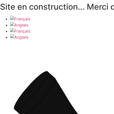
Aller
Site en construction... Merci
au
contenu