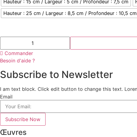
175.00 €
Hauteur : 15 cm / Largeur : 5 cm / Profondeur : 7,5 cm
à
Hauteur : 25 cm / Largeur : 8,5 cm / Profondeur : 10,5 cm
295.00 €
quantité
de
TROPHÉE
Commander
TEE,
SOCLE
Besoin d'aide ?
PLEXI
(15
Subscribe to Newsletter
CM,
20
CM,
25
I am text block. Click edit button to change this text. Lor
CM)
Email
Subscribe Now
Œuvres