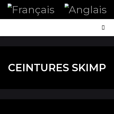
ART ET
LA B
CEINTURES SKIMP