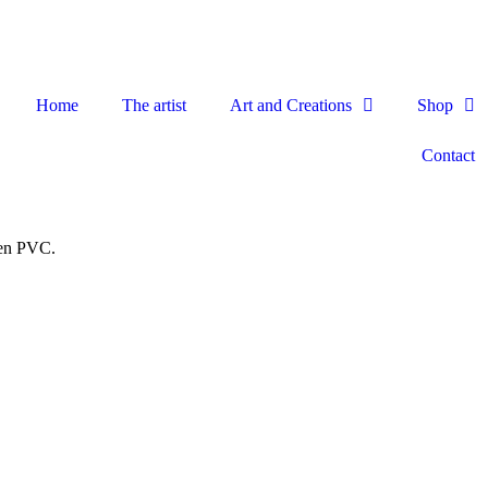
Home
The artist
Art and Creations
Shop
Contact
 en PVC.