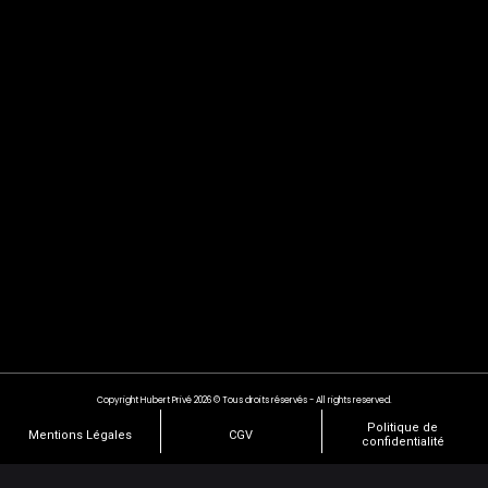
Copyright Hubert Privé 2026 © Tous droits réservés - All rights reserved.
Politique de
Mentions Légales
CGV
confidentialité