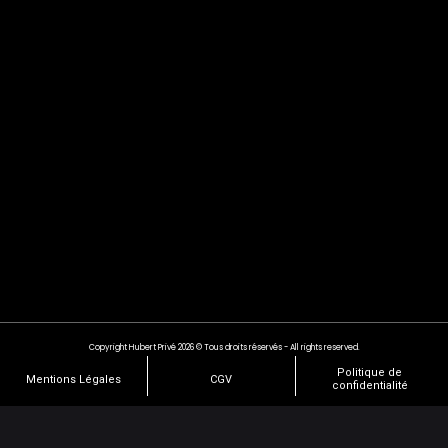
Copyright Hubert Privé 2026 © Tous droits réservés - All rights reserved.
Politique de
Mentions Légales
CGV
confidentialité