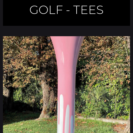
GOLF
-
TEES