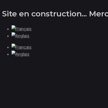
Aller
Site en construction... Me
au
contenu