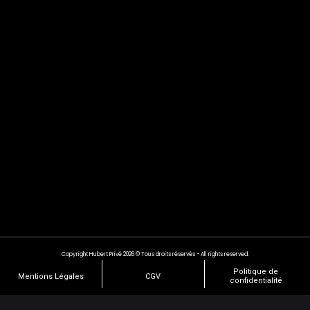
Copyright Hubert Privé 2026 © Tous droits réservés - All rights reserved.
Politique de
Mentions Légales
CGV
confidentialité