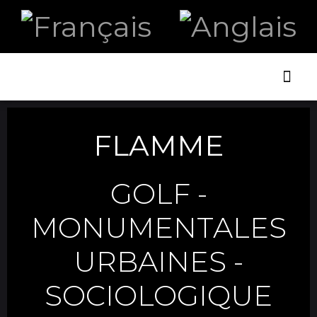
ART ET
LA B
FLAMME
GOLF
-
MONUMENTALES
URBAINES
-
SOCIOLOGIQUE